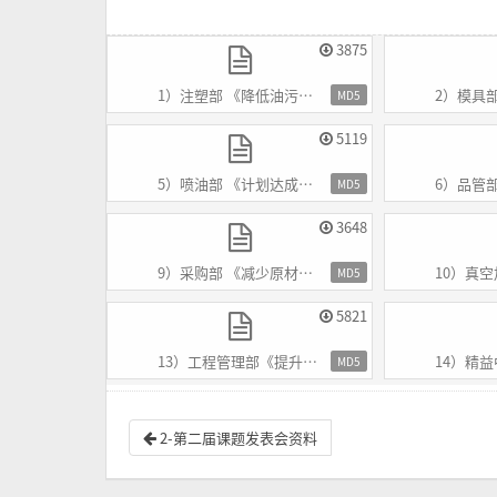
3875
1）注塑部 《降低油污不良》.pdf
2）模具部《提升
MD5
5119
5）喷油部 《计划达成率提升》.pdf
6）品管部 《提高QA
MD5
3648
9）采购部 《减少原材料着色次数》.pdf
10）真空加工部
MD5
5821
13）工程管理部《提升检查基准书的实用性》.pdf
14）精益中心《
MD5
2-第二届课题发表会资料