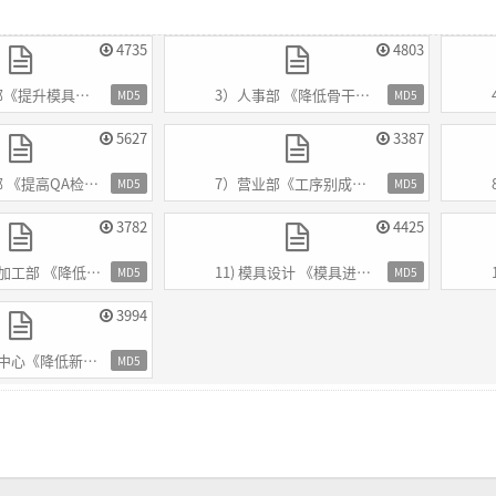
4735
4803
模具品质管理》.pdf
3）人事部 《降低骨干员工流失率》.pdf
MD5
MD5
5627
3387
检查能力，降低客户投诉率》.pdf
7）营业部《工序别成本体系建立》.pdf
MD5
MD5
3782
4425
 《降低油污不良》.pdf
11) 模具设计 《模具进胶方式》.pdf
MD5
MD5
3994
降低新模脱模不良》.pdf
MD5