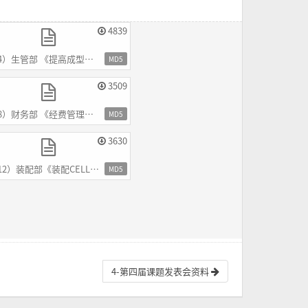
4839
4）生管部 《提高成型计划达成率》.pdf
MD5
3509
8）财务部 《经费管理》.pdf
MD5
3630
12）装配部《装配CELL生产线建设》.pdf
MD5
4-第四届课题发表会资料