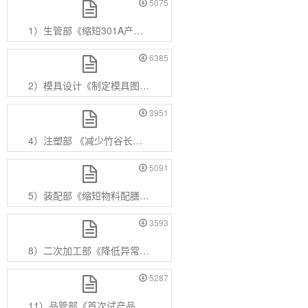
5075
1）生管部《缩短301A产品判定时间》.pdf
6385
2）模具设计《制定模具图纸标注与公差标注标准》.pdf
3951
4）注塑部 《减少竹谷长外壳5型6型7型模开人数》.pdf
5091
5）装配部《缩短物料配膳与上线时间》.pdf
3593
8）二次加工部《降低异常停线时间》.pdf
5287
11）品管部《首次试产品质异常改善跟踪》.pdf